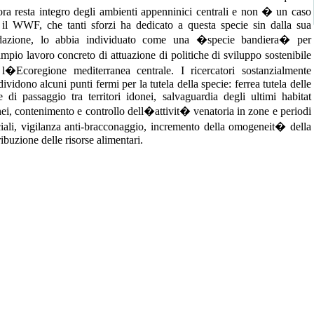
ora resta integro degli ambienti appenninici centrali e non � un caso
 il WWF, che tanti sforzi ha dedicato a questa specie sin dalla sua
dazione, lo abbia individuato come una �specie bandiera� per
pio lavoro concreto di attuazione di politiche di sviluppo sostenibile
 l�Ecoregione mediterranea centrale. I ricercatori sostanzialmente
ividono alcuni punti fermi per la tutela della specie: ferrea tutela delle
 di passaggio tra territori idonei, salvaguardia degli ultimi habitat
ei, contenimento e controllo dell�attivit� venatoria in zone e periodi
ciali, vigilanza anti-bracconaggio, incremento della omogeneit� della
ribuzione delle risorse alimentari.