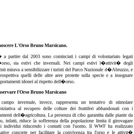
oscere L'Orso Bruno Marsicano.
 a partire dal 2003 sono cominciati i campi di volontariato legati
�orso, sia estivi che invernali. Nei campi estivi l�attivit� degli
visti mirava a sensibilizzare i turisti del Parco Nazionale d�Abruzzo, e
rospettiva quelli delle altre aree protette sulla specie e a insegnare
ortamenti idonei al rispetto dell�orso.
servare l'Orso Bruno Marsicano
campo invernale, invece, rappresenta un tentativo di stimolare
niziativa al recupero delle colture dei fruttiferi abbandonati con i
menti dell�agricoltura. La presenza di cibo garantita dalle piante da
to, infatti, riduce la sofferenza della popolazione limita il girovagare
li individui riducendo i contatti con l'uomo. Il WWF ha realizzato
iative concrete per facilitare la convivenza tra l'orso e le attivit�