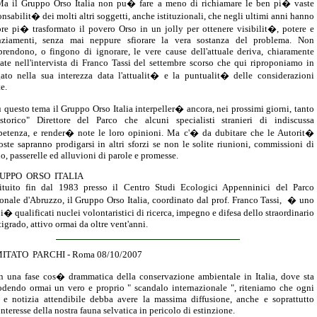
l Gruppo Orso Italia non pu� fare a meno di richiamare le ben pi� vaste
onsabilit� dei molti altri soggetti, anche istituzionali, che negli ultimi anni hanno
re pi� trasformato il povero Orso in un jolly per ottenere visibilit�, potere e
nziamenti, senza mai neppure sfiorare la vera sostanza del problema. Non
rendono, o fingono di ignorare, le vere cause dell'attuale deriva, chiaramente
ate nell'intervista di Franco Tassi del settembre scorso che qui riproponiamo in
gato nella sua interezza data l'attualit� e la puntualit� delle considerazioni
e.
uesto tema il Gruppo Orso Italia interpeller� ancora, nei prossimi giorni, tanto
storico" Direttore del Parco che alcuni specialisti stranieri di indiscussa
etenza, e render� note le loro opinioni. Ma c'� da dubitare che le Autorit�
oste sapranno prodigarsi in altri sforzi se non le solite riunioni, commissioni di
io, passerelle ed alluvioni di parole e promesse.
UPPO ORSO ITALIA
ituito fin dal 1983 presso il Centro Studi Ecologici Appenninici del Parco
onale d'Abruzzo, il Gruppo Orso Italia, coordinato dal prof. Franco Tassi, � uno
pi� qualificati nuclei volontaristici di ricerca, impegno e difesa dello straordinario
tigrado, attivo ormai da oltre vent'anni.
ITATO PARCHI - Roma 08/10/2007
na fase cos� drammatica della conservazione ambientale in Italia, dove sta
odendo ormai un vero e proprio " scandalo internazionale ", riteniamo che ogni
o e notizia attendibile debba avere la massima diffusione, anche e soprattutto
interesse della nostra fauna selvatica in pericolo di estinzione.