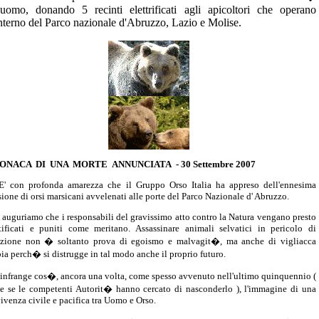
l'uomo, donando 5 recinti elettrificati agli apicoltori che operano
interno del Parco nazionale d'Abruzzo, Lazio e Molise.
ONACA DI UNA MORTE ANNUNCIATA - 30 Settembre 2007
on profonda amarezza che il Gruppo Orso Italia ha appreso dell'ennesima
sione di orsi marsicani avvelenati alle porte del Parco Nazionale d' Abruzzo.
uguriamo che i responsabili del gravissimo atto contro la Natura vengano presto
tificati e puniti come meritano. Assassinare animali selvatici in pericolo di
nzione non � soltanto prova di egoismo e malvagit�, ma anche di vigliacca
ia perch� si distrugge in tal modo anche il proprio futuro.
nfrange cos�, ancora una volta, come spesso avvenuto nell'ultimo quinquennio (
e se le competenti Autorit� hanno cercato di nasconderlo ), l'immagine di una
ivenza civile e pacifica tra Uomo e Orso.