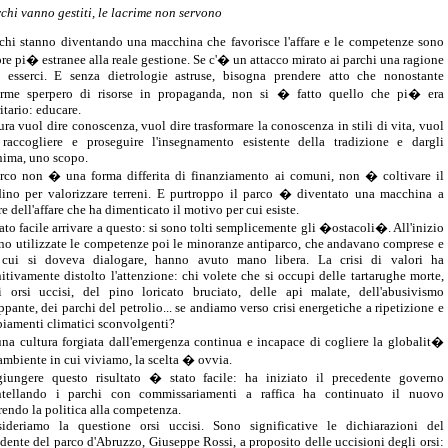
rchi vanno gestiti, le lacrime non servono
rchi stanno diventando una macchina che favorisce l'affare e le competenze sono
re pi� estranee alla reale gestione. Se c'� un attacco mirato ai parchi una ragione
 esserci. E senza dietrologie astruse, bisogna prendere atto che nonostante
orme sperpero di risorse in propaganda, non si � fatto quello che pi� era
itario: educare.
ura vuol dire conoscenza, vuol dire trasformare la conoscenza in stili di vita, vuol
 raccogliere e proseguire l'insegnamento esistente della tradizione e dargli
nima, uno scopo.
arco non � una forma differita di finanziamento ai comuni, non � coltivare il
dino per valorizzare terreni. E purtroppo il parco � diventato una macchina a
e dell'affare che ha dimenticato il motivo per cui esiste.
ato facile arrivare a questo: si sono tolti semplicemente gli �ostacoli�. All'inizio
ono utilizzate le competenze poi le minoranze antiparco, che andavano comprese e
cui si doveva dialogare, hanno avuto mano libera. La crisi di valori ha
nitivamente distolto l'attenzione: chi volete che si occupi delle tartarughe morte,
i orsi uccisi, del pino loricato bruciato, delle api malate, dell'abusivismo
ppante, dei parchi del petrolio... se andiamo verso crisi energetiche a ripetizione e
iamenti climatici sconvolgenti?
una cultura forgiata dall'emergenza continua e incapace di cogliere la globalit�
'ambiente in cui viviamo, la scelta � ovvia.
iungere questo risultato � stato facile: ha iniziato il precedente governo
tellando i parchi con commissariamenti a raffica ha continuato il nuovo
rendo la politica alla competenza.
ideriamo la questione orsi uccisi. Sono significative le dichiarazioni del
idente del parco d'Abruzzo, Giuseppe Rossi, a proposito delle uccisioni degli orsi: