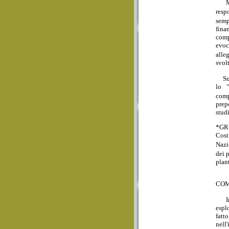
Ma i
resp
semp
fina
comp
evoc
alle
svolt
Su q
lo "
comp
prep
stud
*GR
Cost
Nazi
dei 
plan
COM
In u
espl
fatt
nell'