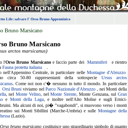
tto Life: salvare l' Orso Bruno Appenninico
so Bruno Marsicano
so Bruno Marsicano
sus arctos marsicanus)
 l'
Orso Bruno Marsicano
e faccio parte dei
Mammiferi
e rientro
a
Fauna protetta italiana
.
o nell'Appennino Centrale, in particolare nelle
Montagne d'Abruzzo
mo circa 50-80 rappresentanti della sottospecie
Ursus arctos
sicanus
. Come noi non c'� nessuno in tutto il mondo. In particolare
Orsi Bruni
viviamo nel
Parco Nazionale d'Abruzzo
, nei Monti della
ella
, nel
Monte Velino
, nel
Monte Sirente
, Monte Genzana, sul
Gran
so
e
Monti della Laga
, e inoltre nell'Alto Molise e sugli Ernici-
bruini. Ma alcuni di noi, pi� "vagabondi", si muovono verso i monti
 reatino sui Monti Sibillini (Marche-Umbria) e sulle
Montagne della
hessa
(Lazio).
Orso bruno marsicano
costituisce uno straordinario simbolo di quanto