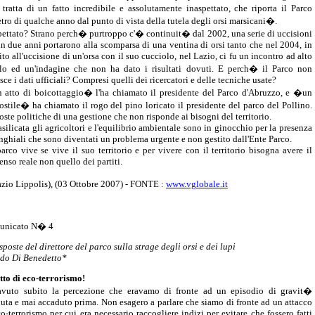
tratta di un fatto incredibile e assolutamente inaspettato, che riporta il Parco
etro di qualche anno dal punto di vista della tutela degli orsi marsicani�.
pettato? Strano perch� purtroppo c'� continuit� dal 2002, una serie di uccisioni
in due anni portarono alla scomparsa di una ventina di orsi tanto che nel 2004, in
ito all'uccisione di un'orsa con il suo cucciolo, nel Lazio, ci fu un incontro ad alto
llo ed un'indagine che non ha dato i risultati dovuti. E perch� il Parco non
sce i dati ufficiali? Compresi quelli dei ricercatori e delle tecniche usate?
atto di boicottaggio� l'ha chiamato il presidente del Parco d'Abruzzo, e �un
 ostile� ha chiamato il rogo del pino loricato il presidente del parco del Pollino.
oste politiche di una gestione che non risponde ai bisogni del territorio.
asilicata gli agricoltori e l'equilibrio ambientale sono in ginocchio per la presenza
inghiali che sono diventati un problema urgente e non gestito dall'Ente Parco.
arco vive se vive il suo territorio e per vivere con il territorio bisogna avere il
enso reale non quello dei partiti.
azio Lippolis), (03 Ottobre 2007) - FONTE :
www.vglobale.it
unicato N� 4
sposte del direttore del parco sulla strage degli orsi e dei lupi
ldo Di Benedetto*
tto di eco-terrorismo!
vuto subito la percezione che eravamo di fronte ad un episodio di gravit�
luta e mai accaduto prima. Non esagero a parlare che siamo di fronte ad un attacco
co-terrorismo per cui era necessario raccogliere indizi per evitare che fossero fatti