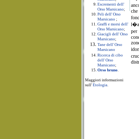
Escrementi dell'
anc
Orso Marsicano
;
che
Peli dell' Orso
fon
Marsicano
;
l�am
Graffi e morsi dell'
Orso Marsicano
;
per
Giacigli dell' Orso
cond
Marsicano
;
zone
Tane dell' Orso
idon
Marsicano
Ricerca di cibo
cru
dell' Orso
dist
Marsicano
;
Orso bruno
.
Maggiori informazioni
sull'
Etologia
.