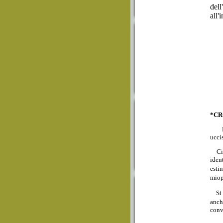
del
all'
*CR
E' c
ucci
Ci a
iden
esti
miop
Si i
anch
conv