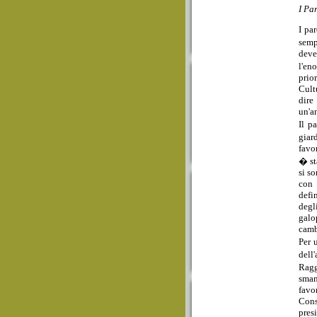
I Pa
I pa
semp
deve
l'en
prior
Cult
dire
un'a
Il p
giar
favor
� st
si s
con 
defi
degl
galo
camb
Per 
dell
Ragg
sman
favo
Cons
pres