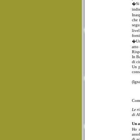
�Si 
indi
Inas
che 
segu
live
forni
�Un 
atto
Risp
In B
di c
Un p
cons
(Ign
Com
Le ri
di A
Un a
Ho a
asso
di e