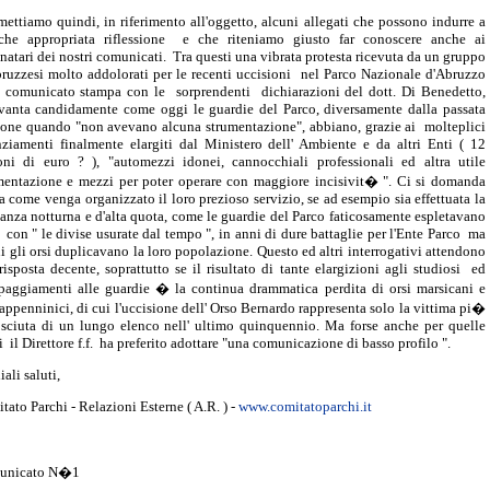
mettiamo quindi, in riferimento all'oggetto, alcuni allegati che possono indurre a
che appropriata riflessione e che riteniamo giusto far conoscere anche ai
inatari dei nostri comunicati. Tra questi una vibrata protesta ricevuta da un gruppo
bruzzesi molto addolorati per le recenti uccisioni nel Parco Nazionale d'Abruzzo
l comunicato stampa con le sorprendenti dichiarazioni del dott. Di Benedetto,
vanta candidamente come oggi le guardie del Parco, diversamente dalla passata
ione quando "non avevano alcuna strumentazione", abbiano, grazie ai molteplici
nziamenti finalmente elargiti dal Ministero dell' Ambiente e da altri Enti ( 12
oni di euro ? ), "automezzi idonei, cannocchiali professionali ed altra utile
mentazione e mezzi per poter operare con maggiore incisivit� ". Ci si domanda
ra come venga organizzato il loro prezioso servizio, se ad esempio sia effettuata la
lanza notturna e d'alta quota, come le guardie del Parco faticosamente espletavano
r con " le divise usurate dal tempo ", in anni di dure battaglie per l'Ente Parco ma
ui gli orsi duplicavano la loro popolazione. Questo ed altri interrogativi attendono
risposta decente, soprattutto se il risultato di tante elargizioni agli studiosi ed
paggiamenti alle guardie � la continua drammatica perdita di orsi marsicani e
 appenninici, di cui l'uccisione dell' Orso Bernardo rappresenta solo la vittima pi�
sciuta di un lungo elenco nell' ultimo quinquennio. Ma forse anche per quelle
 il Direttore f.f. ha preferito adottare "una comunicazione di basso profilo ".
ali saluti,
tato Parchi - Relazioni Esterne ( A.R. ) -
www.comitatoparchi.it
unicato N�1