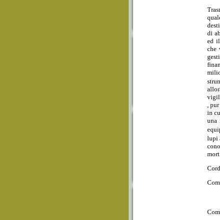
Tras
qual
dest
di a
ed i
che 
gest
fina
mili
stru
allo
vigi
, pu
in c
una 
equi
lupi
cono
morti
Cordi
Comi
Com