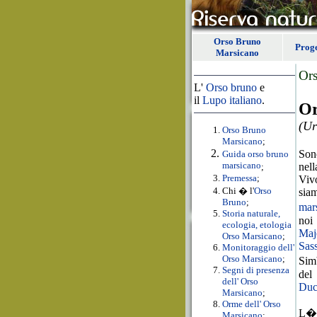
Orso Bruno
Proge
Marsicano
Or
L'
Orso bruno
e
il
Lupo italiano
.
Or
(Ur
Orso Bruno
Marsicano
;
Sono
Guida orso bruno
marsicano
nell
;
Premessa
;
Viv
Chi � l'
Orso
sia
Bruno
;
mar
Storia naturale,
noi
ecologia, etologia
Maj
Orso Marsicano
;
Sas
Monitoraggio dell'
Orso Marsicano
;
Sim
S
egni di presenza
del
dell' Orso
Duc
Marsicano
;
Orme dell' Orso
L�
Marsicano
;