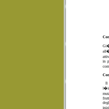
Con
Gi�
all
atti
in p
comp
Con
Il 
l�i
muta
frut
deg
iniz